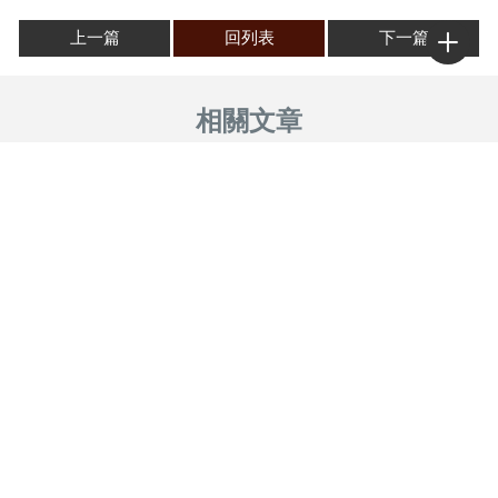
上一篇
回列表
下一篇
2024年3月三立新聞專訪，談
2022年2月 新春，台視新聞專
「天赦日」開運妙方 #高雄風
訪羅川淮老師談「開運面相與
水老師 #台南風水老師 #屏東
微整」 ＃高雄風水老師 ＃台
風水老師 #嘉義風水老師 #金
南風水老師 ＃屏東風水老師
門風水老師